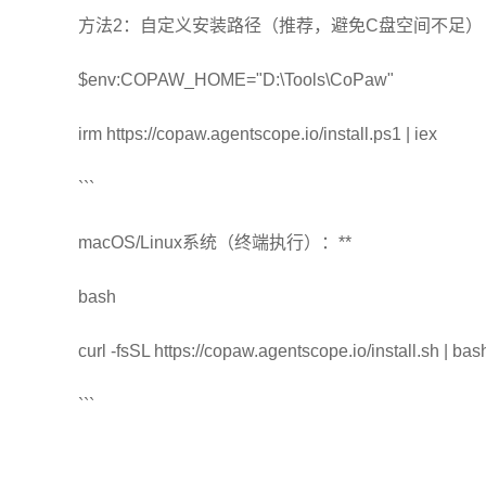
方法2：自定义安装路径（推荐，避免C盘空间不足）
$env:COPAW_HOME="D:\Tools\CoPaw"
irm https://copaw.agentscope.io/install.ps1 | iex
```
macOS/Linux系统（终端执行）：**
bash
curl -fsSL https://copaw.agentscope.io/install.sh | bas
```