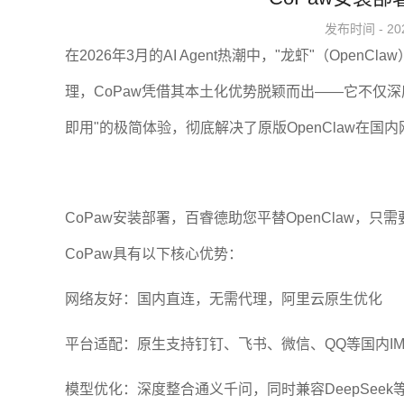
发布时间 - 20
在2026年3月的AI Agent热潮中，"龙虾"（Op
理，CoPaw凭借其本土化优势脱颖而出——它不仅
即用"的极简体验，彻底解决了原版OpenClaw在
CoPaw安装部署，百睿德助您平替OpenClaw，只
CoPaw具有以下核心优势：
网络友好：国内直连，无需代理，阿里云原生优化
平台适配：原生支持钉钉、飞书、微信、QQ等国内I
模型优化：深度整合通义千问，同时兼容DeepSeek