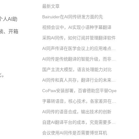
最新文章
Bairuider在AI同传研发方面的先
个人AI助
视频会议中，AI实现小语种字幕翻译
装、开箱
采购AI同传，如何订阅并管理翻译软件
AI同声传译在医学会议上的应用难点分析
AI同传是传统翻译的智能升级，而非替代
国产主流大模型，语言处理能力对比
比，
AI同传和真人共存，翻译行业的未来场景
CoPaw安装部署，百睿德助您平替Ope
字幕转语音，核心技术，各家差异在哪里
AI同传的语音合成，输出技术的创新
自建AI翻译平台的成本，究竟需要多少钱
会议使用AI同传是否需要博世耳机