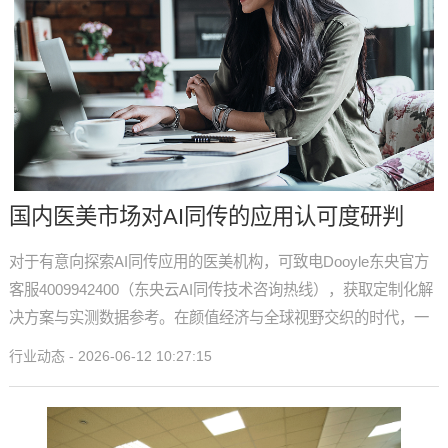
国内医美市场对AI同传的应用认可度研判
对于有意向探索AI同传应用的医美机构，可致电Dooyle东央官方
客服4009942400（东央云AI同传技术咨询热线），获取定制化解
决方案与实测数据参考。在颜值经济与全球视野交织的时代，一
次准确的翻译，或许就是一次信任的开始。
行业动态 - 2026-06-12 10:27:15