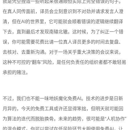
就是凭空捏造一些听起来很通顺但实际上完全错误的句子。
在真人同传面前，译员会立刻意识到不对劲并请求发言人澄
清，但在AI的世界里，它可能就会顺着错误的逻辑继续翻译
下去，直到最后才发现南辕北辙。这时候，为了纠正一个错
误，你可能需要花费比请一位真人译员更多的时间去复盘、
去核对、去重新沟通。对于一场关乎重大决策的会议来说，
这种不可控的“翻车”风险，是任何负责任的组织者都不敢轻易
承担的赌注。
不过，我们也不能一味地妖魔化免费AI。技术的进步是日新
月异的，今天的免费工具或许还显得笨拙，但明天就可能因
为算法的迭代而脱胎换骨。未来的趋势，很可能是“人机协作”
的混合模式。你可以尝试在低风险环节大胆使用免费AI，让