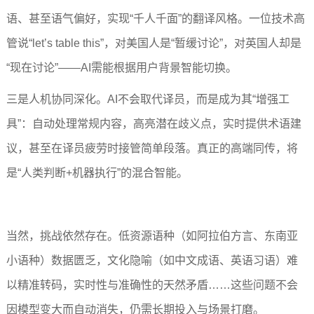
语、甚至语气偏好，实现“千人千面”的翻译风格。一位技术高
管说“let’s table this”，对美国人是“暂缓讨论”，对英国人却是
“现在讨论”——AI需能根据用户背景智能切换。
三是人机协同深化。AI不会取代译员，而是成为其“增强工
具”：自动处理常规内容，高亮潜在歧义点，实时提供术语建
议，甚至在译员疲劳时接管简单段落。真正的高端同传，将
是“人类判断+机器执行”的混合智能。
当然，挑战依然存在。低资源语种（如阿拉伯方言、东南亚
小语种）数据匮乏，文化隐喻（如中文成语、英语习语）难
以精准转码，实时性与准确性的天然矛盾……这些问题不会
因模型变大而自动消失，仍需长期投入与场景打磨。