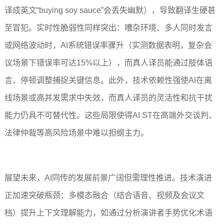
译成英文“buying soy sauce”会丢失幽默），导致翻译生硬甚
至冒犯。实时性脆弱性同样突出：嘈杂环境、多人同时发言
或网络波动时，AI系统错误率骤升（实测数据表明，复杂会
议场景下错误率可达15%以上），而真人译员能通过肢体语
言、停顿调整捕捉关键信息。此外，技术依赖性强使AI在离
线场景或高并发需求中失效，而真人译员的灵活性和抗干扰
能力仍具不可替代性。这些局限使得AI ST在高端外交谈判、
法律仲裁等高风险场景中难以担纲主力。
展望未来，AI同传的发展前景广阔但需理性推进。技术演进
正加速突破瓶颈：多模态融合（结合语音、视频及会议文
档）提升上下文理解能力，如通过分析演讲者手势优化术语