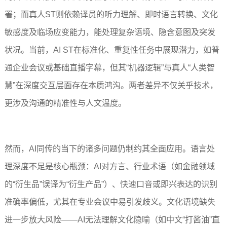
署；而真人ST则依赖译员的听力理解、即时语言转换、文化
敏感度及临场应变能力，能处理复杂语境、隐含意图及突发
状况。当前，AI ST在标准化、重复性任务中展现潜力，如普
通企业会议或基础直播字幕，但其“机器逻辑”与真人“人类智
慧”在深度交互层面存在本质鸿沟。两者差异不仅关乎技术，
更涉及沟通的精准性与人文温度。
然而，AI同传的当下的诸多问题仍制约其全面应用。语言处
理深度不足是核心瓶颈：AI对方言、行业术语（如金融领域
的“衍生品”误译为“衍生产品”）、快速口音或即兴表达的识别
准确率偏低，尤其在专业会议中易引发歧义。文化语境缺失
进一步放大风险——AI无法理解文化隐喻（如中文“打酱油”直